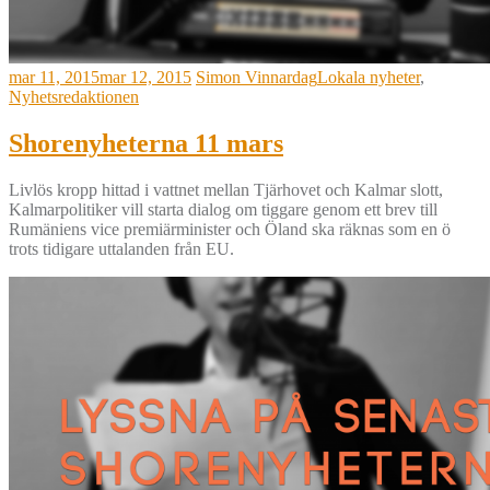
mar 11, 2015
mar 12, 2015
Simon Vinnardag
Lokala nyheter
,
Nyhetsredaktionen
Shorenyheterna 11 mars
Livlös kropp hittad i vattnet mellan Tjärhovet och Kalmar slott,
Kalmarpolitiker vill starta dialog om tiggare genom ett brev till
Rumäniens vice premiärminister och Öland ska räknas som en ö
trots tidigare uttalanden från EU.