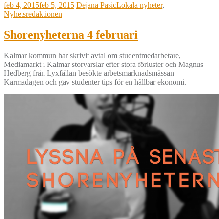
feb 4, 2015
feb 5, 2015
Dejana Pasic
Lokala nyheter
,
Nyhetsredaktionen
Shorenyheterna 4 februari
Kalmar kommun har skrivit avtal om studentmedarbetare,
Mediamarkt i Kalmar storvarslar efter stora förluster och Magnus
Hedberg från Lyxfällan besökte arbetsmarknadsmässan
Karmadagen och gav studenter tips för en hållbar ekonomi.