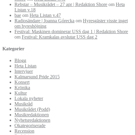
Rebstar – Musikrådet – 27 apr | Redaktion Shore
om
Heta
Listan v.18
bae
om
Heta Listan v.47
Radiosändare | Joanna Górecka
om
Hyresgäster visste inget
om hyreshöjning
Festival: Maskinen dominerar USS dag 1 | Redaktion Shore
om
Festival: Kramkalas avslutar USS dag 2
Kategorier
Blogg
Heta Listan
Intervjuer
Kalmarsund Pride 2015
Konsert
Krönika
Kultur
Lokala nyheter
Musikråd
Musikrådet (Podd)
Musikredaktionen
Nyhetsredaktionen
Okategoriserade
Recension