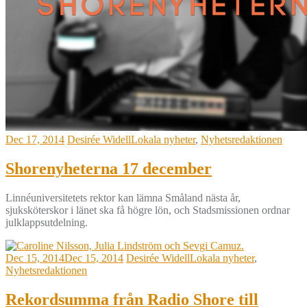
Dec 17, 2014
Desirée Widell
Lokala nyheter
,
Nyhetsredaktionen
Shorenyheterna 17 december
Linnéuniversitetets rektor kan lämna Småland nästa år,
sjuksköterskor i länet ska få högre lön, och Stadsmissionen ordnar
julklappsutdelning.
Dec 15, 2014
Dec 15, 2014
Desirée Widell
Lokala nyheter
,
Nyhetsredaktionen
Rekordsumma från Radio Shore till