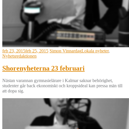
feb 23, 2015
feb 25, 2015
Simon Vinnardag
Lokala nyheter
,
Nyhetsredaktionen
Shorenyheterna 23 februari
Nästan varannan gymnasielärare i Kalmar saknar behörighet,
studenter går back ekonomiskt och kroppsideal kan pressa män till
att dopa sig.