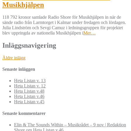
Musikhjälpen
118 792 kronor samlade Radio Shore för Musikhjälpen in när de
sände radio från Larmtorget i Kalmar under fredagen och lördagen.
Julia Lindström och Sevgi Camuz i ledningsgruppen för projektet
blev uppringda av nationella Musikhjälpen i
Mer…
Inläggsnavigering
Äldre inlägg
Senaste inläggen
Heta Listan v. 13
Heta Listan v. 12
Heta Listan v.48
Heta Listan v.46
Heta Listan v.45
Senaste kommentarer
Elin & The Sounds Within – Musikrådet – 9 nov | Redaktion
Shore
om
Heta Listan v.46