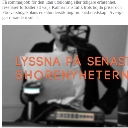
Få sommarjobb för den utan utbildning eller tidigare erfarenhet,
resenärer fortsätter att välja Kalmar länstrafik trots höjda priser och
Försvarshögskolans enkätundersökning om krisberedskap i Sverige
ger oroande resultat.