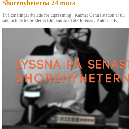
Shorenyheterna 24 mars
Två tonåringar åtalade för utpressning , Kalmar Centralstation är till
salu och de tre bröderna Elm kan snart återförenas i Kalmar FF.