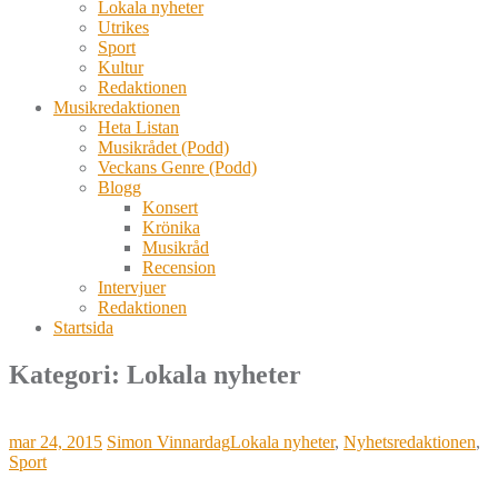
Lokala nyheter
Utrikes
Sport
Kultur
Redaktionen
Musikredaktionen
Heta Listan
Musikrådet (Podd)
Veckans Genre (Podd)
Blogg
Konsert
Krönika
Musikråd
Recension
Intervjuer
Redaktionen
Startsida
Kategori: Lokala nyheter
mar 24, 2015
Simon Vinnardag
Lokala nyheter
,
Nyhetsredaktionen
,
Sport