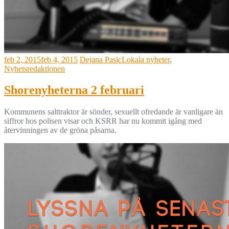
feb 2, 2015
feb 4, 2015
Dejana Pasic
Lokala nyheter
,
Nyhetsredaktionen
Shorenyheterna 2 februari
Kommunens salttraktor är sönder, sexuellt ofredande är vanligare än
siffror hos polisen visar och KSRR har nu kommit igång med
återvinningen av de gröna påsarna.