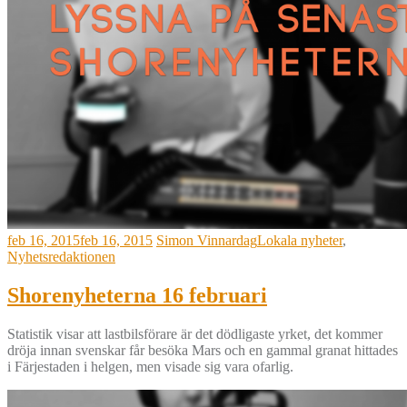
feb 16, 2015
feb 16, 2015
Simon Vinnardag
Lokala nyheter
,
Nyhetsredaktionen
Shorenyheterna 16 februari
Statistik visar att lastbilsförare är det dödligaste yrket, det kommer
dröja innan svenskar får besöka Mars och en gammal granat hittades
i Färjestaden i helgen, men visade sig vara ofarlig.