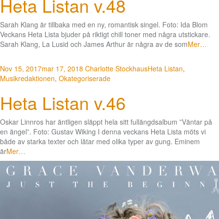
Heta Listan v.48
Sarah Klang är tillbaka med en ny, romantisk singel. Foto: Ida Blom
Veckans Heta Lista bjuder på riktigt chill toner med några utstickare.
Sarah Klang, La Lusid och James Arthur är några av de som
Mer…
Nov 15, 2017
mar 17, 2018
Charlotte Stockhaus
Heta Listan
,
Musikredaktionen
,
Okategoriserade
Heta Listan v.46
Oskar Linnros har äntligen släppt hela sitt fullängdsalbum ”Väntar på
en ängel”. Foto: Gustav Wiking I denna veckans Heta Lista möts vi
både av starka texter och låtar med olika typer av gung. Eminem
är
Mer…