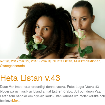
okt 26, 2017
mar 15, 2018
Sofia Bjurs
Heta Listan
,
Musikredaktionen
,
Okategoriserade
Heta Listan v.43
Duon Vaz imponerar ordentligt denna vecka. Foto: Luger Vecka 43
bjuder på ny musik av bland annat Esther Kirabo, Joji och duon Vaz.
Låtar som handlar om olycklig kärlek, kan kännas lite melankoliska och
beskrivs
Mer…