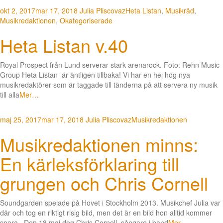
okt 2, 2017
mar 17, 2018
Julia Pliscovaz
Heta Listan
,
Musikråd
,
Musikredaktionen
,
Okategoriserade
Heta Listan v.40
Royal Prospect från Lund serverar stark arenarock. Foto: Rehn Music
Group Heta Listan är äntligen tillbaka! Vi har en hel hög nya
musikredaktörer som är taggade till tänderna på att servera ny musik
till alla
Mer…
maj 25, 2017
mar 17, 2018
Julia Pliscovaz
Musikredaktionen
Musikredaktionen minns:
En kärleksförklaring till
grungen och Chris Cornell
Soundgarden spelade på Hovet i Stockholm 2013. Musikchef Julia var
där och tog en riktigt risig bild, men det är en bild hon alltid kommer
spara. Den 18 maj dog Chris Cornell, sångare i band
Mer…