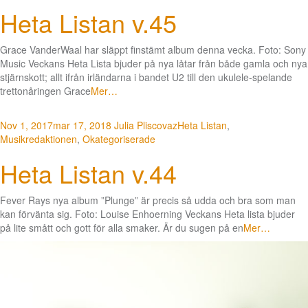
Heta Listan v.45
Grace VanderWaal har släppt finstämt album denna vecka. Foto: Sony
Music Veckans Heta Lista bjuder på nya låtar från både gamla och nya
stjärnskott; allt ifrån irländarna i bandet U2 till den ukulele-spelande
trettonåringen Grace
Mer…
Nov 1, 2017
mar 17, 2018
Julia Pliscovaz
Heta Listan
,
Musikredaktionen
,
Okategoriserade
Heta Listan v.44
Fever Rays nya album ”Plunge” är precis så udda och bra som man
kan förvänta sig. Foto: Louise Enhoerning Veckans Heta lista bjuder
på lite smått och gott för alla smaker. Är du sugen på en
Mer…