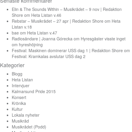
Senaste kommentarer
Elin & The Sounds Within – Musikrådet – 9 nov | Redaktion
Shore
om
Heta Listan v.46
Rebstar – Musikrådet – 27 apr | Redaktion Shore
om
Heta
Listan v.18
bae
om
Heta Listan v.47
Radiosändare | Joanna Górecka
om
Hyresgäster visste inget
om hyreshöjning
Festival: Maskinen dominerar USS dag 1 | Redaktion Shore
om
Festival: Kramkalas avslutar USS dag 2
Kategorier
Blogg
Heta Listan
Intervjuer
Kalmarsund Pride 2015
Konsert
Krönika
Kultur
Lokala nyheter
Musikråd
Musikrådet (Podd)