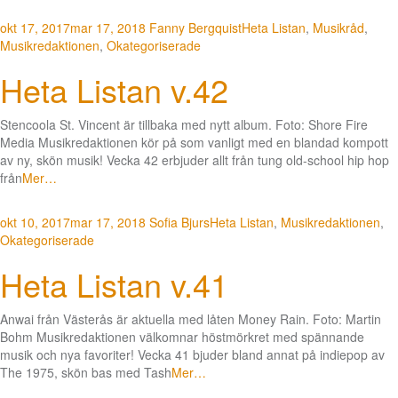
okt 17, 2017
mar 17, 2018
Fanny Bergquist
Heta Listan
,
Musikråd
,
Musikredaktionen
,
Okategoriserade
Heta Listan v.42
Stencoola St. Vincent är tillbaka med nytt album. Foto: Shore Fire
Media Musikredaktionen kör på som vanligt med en blandad kompott
av ny, skön musik! Vecka 42 erbjuder allt från tung old-school hip hop
från
Mer…
okt 10, 2017
mar 17, 2018
Sofia Bjurs
Heta Listan
,
Musikredaktionen
,
Okategoriserade
Heta Listan v.41
Anwai från Västerås är aktuella med låten Money Rain. Foto: Martin
Bohm Musikredaktionen välkomnar höstmörkret med spännande
musik och nya favoriter! Vecka 41 bjuder bland annat på indiepop av
The 1975, skön bas med Tash
Mer…