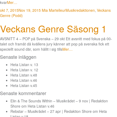
kvar
Mer…
okt 7, 2015
Nov 19, 2015
Mia Martelleur
Musikredaktionen
,
Veckans
Genre (Podd)
Veckans Genre Säsong 1
AVSNITT 4 – POP på Svenska – 29 okt Ett avsnitt med fokus på 00-
talet och framåt då kvällens jury känner att pop på svenska fick ett
speciellt sound där, som hållit i sig tills
Mer…
Senaste inläggen
Heta Listan v. 13
Heta Listan v. 12
Heta Listan v.48
Heta Listan v.46
Heta Listan v.45
Senaste kommentarer
Elin & The Sounds Within – Musikrådet – 9 nov | Redaktion
Shore
om
Heta Listan v.46
Rebstar – Musikrådet – 27 apr | Redaktion Shore
om
Heta
Listan v.18