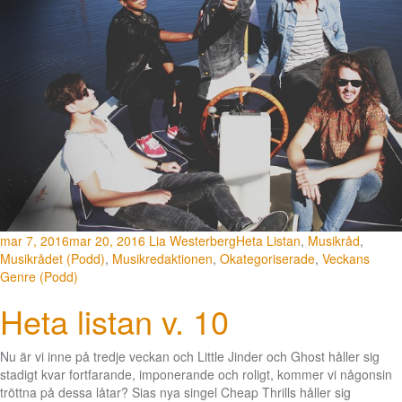
mar 7, 2016
mar 20, 2016
Lia Westerberg
Heta Listan
,
Musikråd
,
Musikrådet (Podd)
,
Musikredaktionen
,
Okategoriserade
,
Veckans
Genre (Podd)
Heta listan v. 10
Nu är vi inne på tredje veckan och Little Jinder och Ghost håller sig
stadigt kvar fortfarande, imponerande och roligt, kommer vi någonsin
tröttna på dessa låtar? Sias nya singel Cheap Thrills håller sig